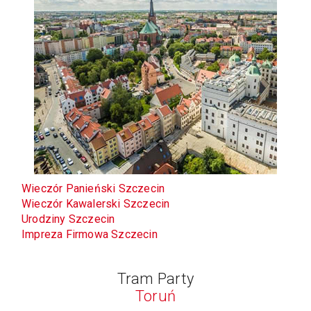
Wieczór Panieński Szczecin
Wieczór Kawalerski
Szczecin
Urodziny
Szczecin
Impreza Firmowa
Szczecin
Tram Party
Toruń