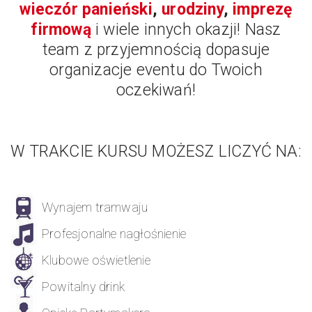
wieczór panieński
,
urodziny
,
imprezę
firmową
i wiele innych okazji! Nasz
team z przyjemnością dopasuje
organizacje eventu do Twoich
oczekiwań!
W TRAKCIE KURSU MOŻESZ LICZYĆ NA:
Wynajem tramwaju
Profesjonalne nagłośnienie
Klubowe oświetlenie
Powitalny drink