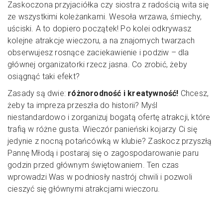
Zaskoczona przyjaciółka czy siostra z radością wita się
ze wszystkimi koleżankami. Wesoła wrzawa, śmiechy,
uściski. A to dopiero początek! Po kolei odkrywasz
kolejne atrakcje wieczoru, a na znajomych twarzach
obserwujesz rosnące zaciekawienie i podziw – dla
głównej organizatorki rzecz jasna. Co zrobić, żeby
osiągnąć taki efekt?
Zasady są dwie:
różnorodność i kreatywność!
Chcesz,
żeby ta impreza przeszła do historii? Myśl
niestandardowo i zorganizuj bogatą ofertę atrakcji, które
trafią w różne gusta. Wieczór panieński kojarzy Ci się
jedynie z nocną potańcówką w klubie? Zaskocz przyszłą
Pannę Młodą i postaraj się o zagospodarowanie paru
godzin przed głównym świętowaniem. Ten czas
wprowadzi Was w podniosły nastrój chwili i pozwoli
cieszyć się głównymi atrakcjami wieczoru.