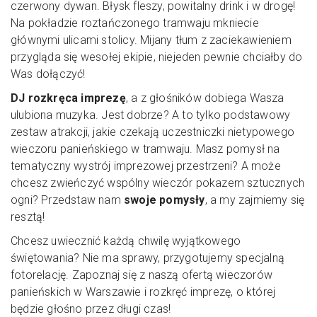
czerwony dywan. Błysk fleszy, powitalny drink i w drogę!
Na pokładzie roztańczonego tramwaju mkniecie
głównymi ulicami stolicy. Mijany tłum z zaciekawieniem
przygląda się wesołej ekipie, niejeden pewnie chciałby do
Was dołączyć!
DJ rozkręca imprezę
, a z głośników dobiega Wasza
ulubiona muzyka. Jest dobrze? A to tylko podstawowy
zestaw atrakcji, jakie czekają uczestniczki nietypowego
wieczoru panieńskiego w tramwaju. Masz pomysł na
tematyczny wystrój imprezowej przestrzeni? A może
chcesz zwieńczyć wspólny wieczór pokazem sztucznych
ogni? Przedstaw nam
swoje pomysły
, a my zajmiemy się
resztą!
Chcesz uwiecznić każdą chwilę wyjątkowego
świętowania? Nie ma sprawy, przygotujemy specjalną
fotorelację. Zapoznaj się z naszą ofertą wieczorów
panieńskich w Warszawie i rozkręć imprezę, o której
będzie głośno przez długi czas!