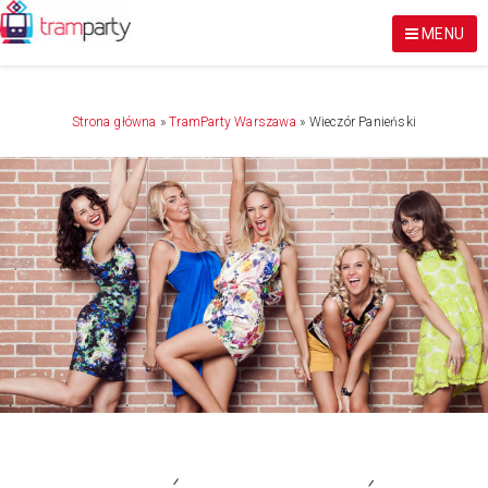
MENU
Strona główna
»
TramParty Warszawa
»
Wieczór Panieński