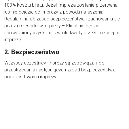
100% kosztu biletu. Jeżeli impreza zostanie przerwana,
lub nie dojdzie do imprezy z powodu naruszenia
Regulaminu lub zasad bezpieczeństwa i zachowania się
przez uczestników imprezy – Klient nie będzie
upoważniony uzyskania zwrotu kwoty przeznaczonej na
imprezę.
2. Bezpieczeństwo
Wszyscy uczestnicy imprezy są zobowiązani do
przestrzegania następujących zasad bezpieczeństwa
podczas trwania imprezy:
Każde zachowanie, mogące spowodować
uszczerbek na zdrowiu, bądź grożące śmiercią
uczestnika/uczestników imprezy jest zabronione i
będzie skutkować natychmiastowym usunięciem z
imprezy
Utrudnianie jazdy motorniczemu i każda forma
odwracania jego uwagi, oraz niestosowania się do