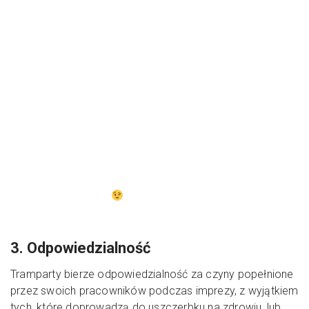
przedmiotów, które mogą spowodować zagrożenie
bezpieczeństwa innych uczestników imprezy jest
zabronione
Spowodowanie jakichkolwiek mechanicznych
uszkodzeń tramwaju lub sprzętu będzie skutkować
natychmiastowym usunięciem z imprezy, jak również
pociągnięciem do odpowiedzialności cywilnej
Uczestnicy imprezy zobowiązani są do
wykonywania poleceń przedstawicieli Tramparty
mających na celu zachowanie bezpiecznego i
prawidłowego przebiegu imprezy.
Picie alkoholu z kierowcą tramwaju jest
niedozwolone
3. Odpowiedzialność
Tramparty bierze odpowiedzialność za czyny popełnione
przez swoich pracowników podczas imprezy, z wyjątkiem
tych, które doprowadzą do uszczerbku na zdrowiu, lub