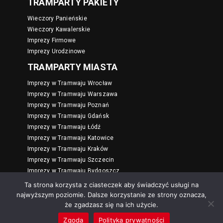
TRAMPARTY PAKIETY
Wieczory Panieńskie
Wieczory Kawalerskie
Imprezy Firmowe
Imprezy Urodzinowe
TRAMPARTY MIASTA
Imprezy w Tramwaju Wrocław
Imprezy w Tramwaju Warszawa
Imprezy w Tramwaju Poznań
Imprezy w Tramwaju Gdańsk
Imprezy w Tramwaju Łódź
Imprezy w Tramwaju Katowice
Imprezy w Tramwaju Kraków
Imprezy w Tramwaju Szczecin
Imprezy w Tramwaju Bydgoszcz
Imprezy w Tramwaju Toruń
Ta strona korzysta z ciasteczek aby świadczyć usługi na
najwyższym poziomie. Dalsze korzystanie ze strony oznacza,
IMPREZY NA STATKU
że zgadzasz się na ich użycie.
BUMPER BALL KRAKOW
Zgoda
Polityka prywatności