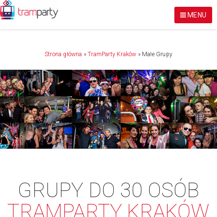
MENU
Strona główna
»
TramParty Kraków
»
Małe Grupy
GRUPY DO 30 OSÓB
TRAMPARTY KRAKÓW