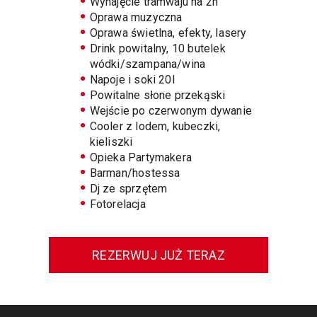
Wynajęcie tramwaju na 2h
Oprawa muzyczna
Oprawa świetlna, efekty, lasery
Drink powitalny, 10 butelek
wódki/szampana/wina
Napoje i soki 20l
Powitalne słone przekąski
Wejście po czerwonym dywanie
Cooler z lodem, kubeczki,
kieliszki
Opieka Partymakera
Barman/hostessa
Dj ze sprzętem
Fotorelacja
REZERWUJ JUŻ TERAZ