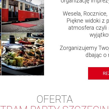
organizację imprez
Wesela, Rocznice, 
Piękne widoki z 
atmosfera czyli
wyjątko
Zorganizujemy Two
dbając o 
RE
OFERTA