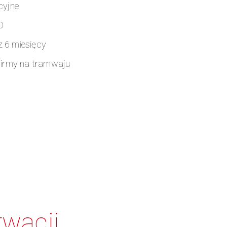
cyjne
D
 6 miesięcy
firmy na tramwaju
wacji