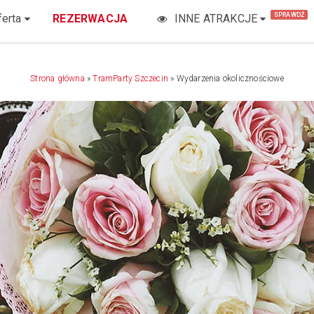
SPRAWDŹ
ferta
REZERWACJA
INNE ATRAKCJE
Strona główna
»
TramParty Szczecin
»
Wydarzenia okolicznościowe