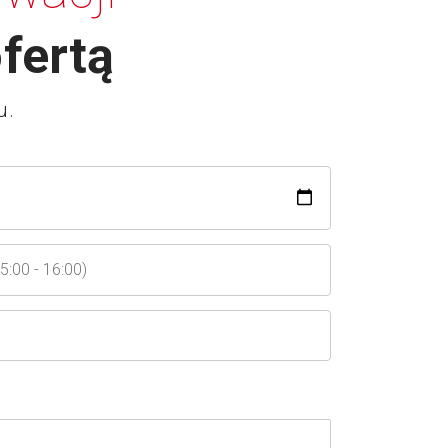
fertą
u.