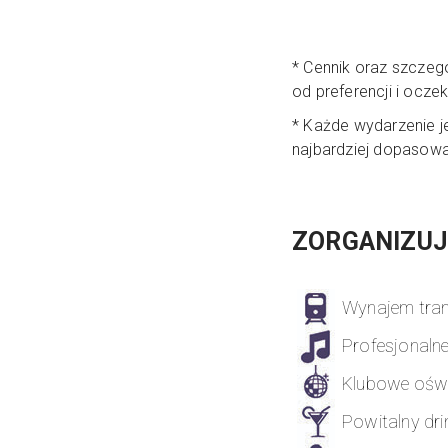
* Cennik oraz szczeg
od preferencji i ocze
* Każde wydarzenie je
najbardziej dopasowa
ZORGANIZUJ
Wynajem tra
Profesjonalne
Klubowe oświ
Powitalny dri