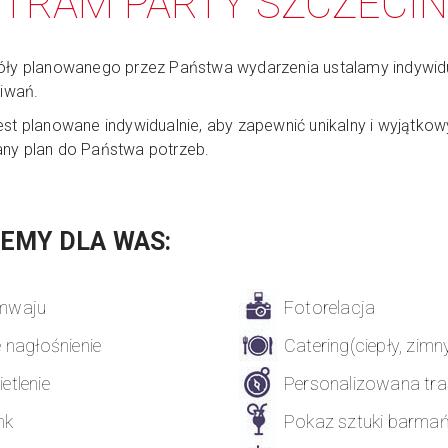
TRAM PARTY SZCZECIN
óły planowanego przez Państwa wydarzenia ustalamy indywidu
kiwań.
st planowane indywidualnie, aby zapewnić unikalny i wyjątkowy
ny plan do Państwa potrzeb.
EMY DLA WAS:
mwaju
Fotorelacja
 nagłośnienie
Catering(ciepły, zimny,
etlenie
Personalizowana tra
nk
Pokaz sztuki barmańs