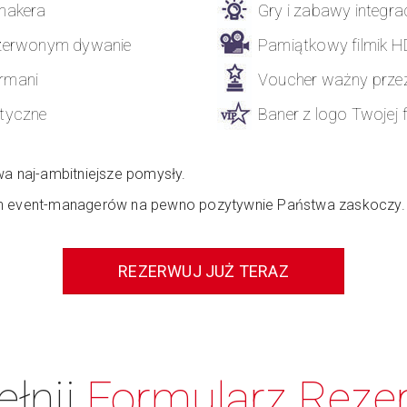
makera
Gry i zabawy integra
czerwonym dywanie
Pamiątkowy filmik H
rmani
Voucher ważny przez
tyczne
Baner z logo Twojej 
wa naj-ambitniejsze pomysły.
h event-managerów na pewno pozytywnie Państwa zaskoczy.
REZERWUJ JUŻ TERAZ
ełnij
Formularz Rezer