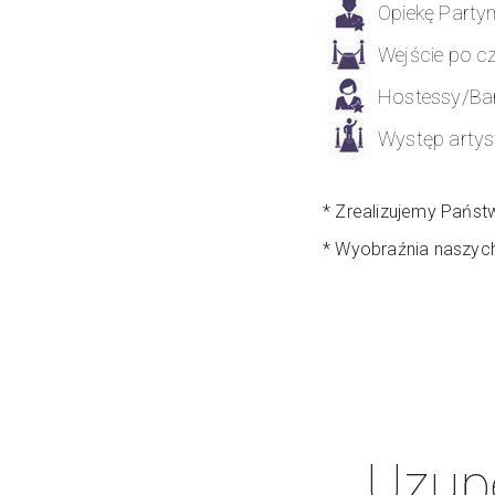
Opiekę Party
Wejście po 
Hostessy/Ba
Występ artys
* Zrealizujemy Państ
* Wyobraźnia naszyc
Uzup