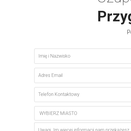
Przy
P