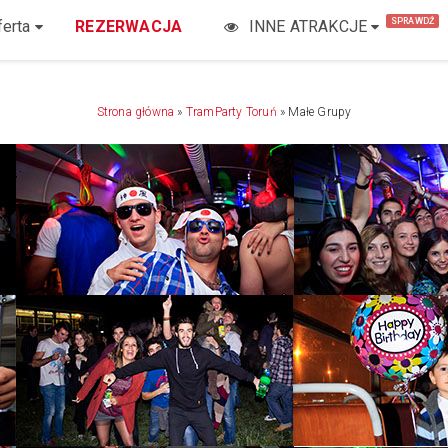
SPRAWDŹ
ferta
REZERWACJA
INNE ATRAKCJE
Strona główna
»
TramParty Toruń
»
Małe Grupy