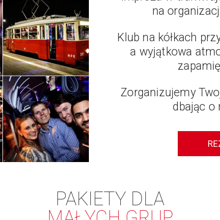
na organizacj
Klub na kółkach prz
a wyjątkowa atmos
zapamię
Zorganizujemy Two
dbając o 
RE
PAKIETY DLA
MAŁYCH GRUP