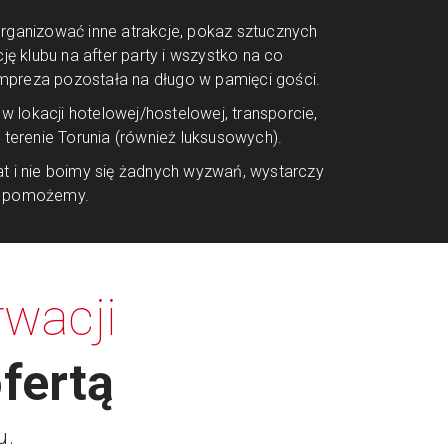
anizować inne atrakcje, pokaz sztucznych
cję klubu na after party i wszystko na co
mpreza pozostała na długo w pamięci gości.
 lokacji hotelowej/hostelowej, transporcie,
erenie Torunia (również luksusowych).
at i nie boimy się żadnych wyzwań, wystarczy
 – pomożemy.
wacji
fertą
u.