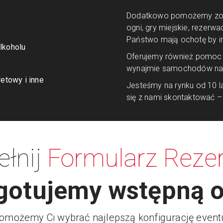
Dodatkowo pomożemy zorg
ogni, gry miejskie, rezerwa
Państwo mają ochotę by i
lkoholu
Oferujemy również pomoc w
wynajmie samochodów na t
etowy i inne
Jesteśmy na rynku od 10 l
się z nami skontaktować
ełnij
Formularz Rezer
gotujemy wstępną o
omożemy Ci wybrać najlepszą konfigurację event