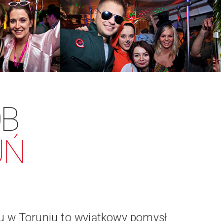
ÓB
UŃ
u w Toruniu to wyjątkowy pomysł