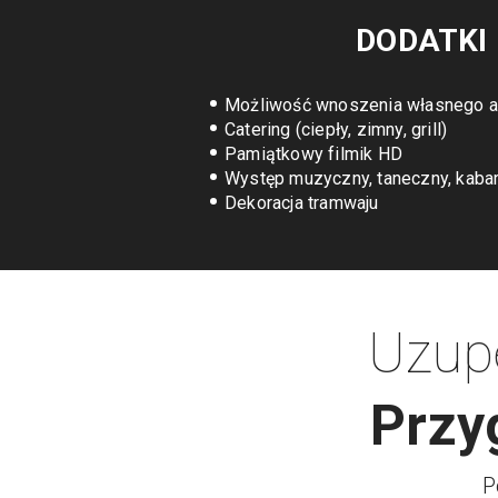
DODATKI
Możliwość wnoszenia własnego a
Catering (ciepły, zimny, grill)
Pamiątkowy filmik HD
Występ muzyczny, taneczny, kabar
Dekoracja tramwaju
Uzup
Przy
P